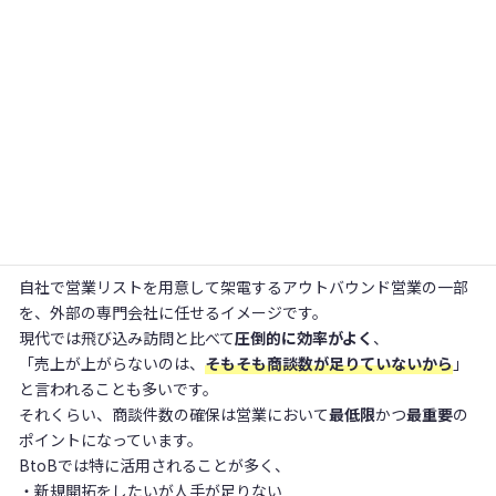
「テレアポ代行」とは
テレアポ代行とは、企業に代わって新規顧客に電話をか
け、商談のアポイントを獲得する
営業支援サービスです。
自社で営業リストを用意して架電するアウトバウンド営業の一部
を、外部の専門会社に任せるイメージです。
現代では飛び込み訪問と比べて
圧倒的に効率がよく
、
「売上が上がらないのは、
そもそも商談数が足りていないから
」
と
言われることも多いです。
それくらい、商談件数の確保は営業において
最低限
かつ
最重要
の
ポイントになっています。
BtoBでは特に活用されることが多く、
・新規開拓をしたいが人手が足りない