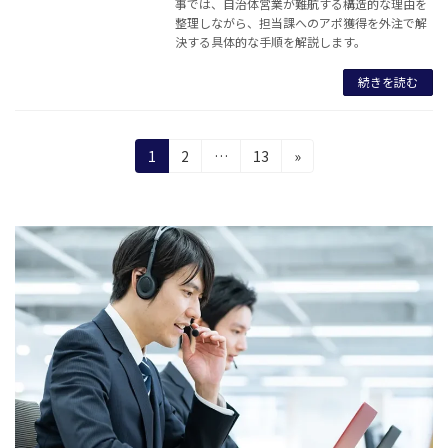
事では、自治体営業が難航する構造的な理由を
整理しながら、担当課へのアポ獲得を外注で解
決する具体的な手順を解説します。
続きを読む
投
固
固
固
1
2
…
13
»
定
定
定
稿
ペ
ペ
ペ
の
ー
ー
ー
ジ
ジ
ジ
ペ
ー
ジ
送
り