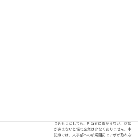
新版】
2026年7月25日
上場企業への営業に挑む中小企業が直面する決
裁フローの複雑さ・部署へのアクセス困難・コ
スト負担。これらを解決する手段として「初期
費用・月額固定費0円の成果報酬型テレアポ代
行」が注目されています。本記事では、外注開
始から商談獲得までの全ステップを、実務経験
をもとに具体的に解説します。
続きを読む
タレントマネジメントシステムを人事部
タレントマネジメントシス
門へ売り込む最短ルート｜アポが取れな
テム
い企業が今すぐ実践すべき新規開拓の手
順
2026年7月24日
タレントマネジメントシステムを人事部門に売
り込もうとしても、担当者に繋がらない、商談
が進まないと悩む企業は少なくありません。本
記事では、人事部への新規開拓でアポが取れな