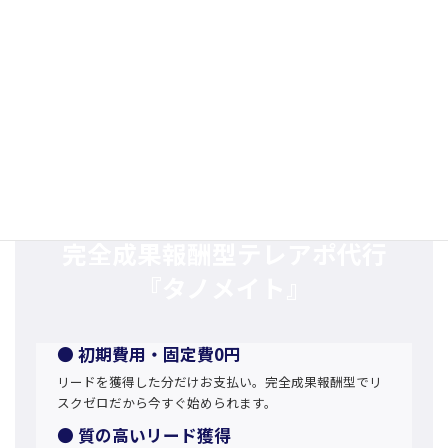
て、営業組織の生産性と競争力を高めていく。そうした視点こそ
が、これからの営業マネジメントに求められる姿勢ではないでし
ょうか。
商談につながるアポを獲得
完全成果報酬型テレアポ代行
『タノメイト』
● 初期費用・固定費0円
リードを獲得した分だけお支払い。完全成果報酬型でリ
スクゼロだから今すぐ始められます。
● 質の高いリード獲得