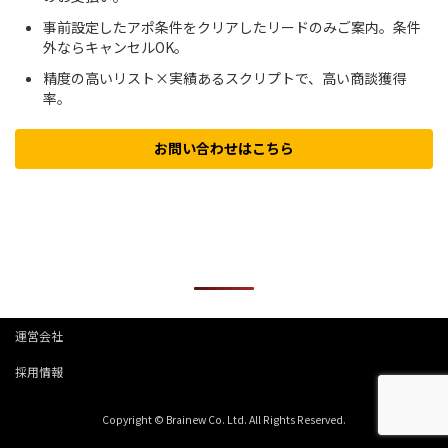
事前設定したアポ条件をクリアしたリードのみご案内。条件
外ならキャンセルOK。
精度の高いリスト×実績あるスクリプトで、高い商談獲得
率。
お問い合わせはこちら
人気の記事
運営会社
0
1,000コール お試しOK
アポが取れなければ費用
円
採用情報
＼ 30秒でかんたん入力 ／
Copyright © Brainew Co. Ltd. All Rights Reserved.
お問い合わせ・お見積もり