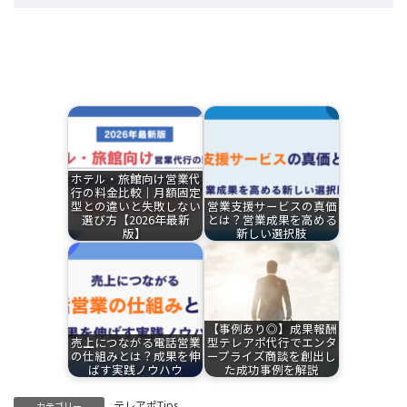
関連記事
ホテル・旅館向け営業代
行の料金比較｜月額固定
型との違いと失敗しない
営業支援サービスの真価
選び方【2026年最新
とは？営業成果を高める
版】
新しい選択肢
【事例あり◎】成果報酬
売上につながる電話営業
型テレアポ代行でエンタ
の仕組みとは？成果を伸
ープライズ商談を創出し
ばす実践ノウハウ
た成功事例を解説
テレアポTips
カテゴリー