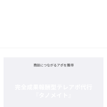
成果報酬型テレアポ代行を成功させるには、報酬体系だけで判断
せず、「成果定義の明確化」「ターゲット精度」「代行会社との
協業体制」の3点を押さえることが重要です。特に、質の高い商談
に繋げるためには、外注先を“営業チームの一部”として扱い、情
報共有と改善サイクルを密に回すことが欠かせません。もし、貴
社に最適な報酬設計や運用設計について具体的に相談したい場合
は、現場経験に基づいた最適なプランをご提案いたします。お気
軽にお問い合わせください。
商談につながるアポを獲得
完全成果報酬型テレアポ代行
『タノメイト』