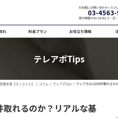
お気軽にお問い合わせくださ
03-4563-
受付時間 9:00-18:00 [ 土・
流れ
料金プラン
お役立ち情報
テレアポTips
営業支援【タノメイト】
コラム
テレアポTips
テレアポは1日何件取れるの
件取れるのか？リアルな基