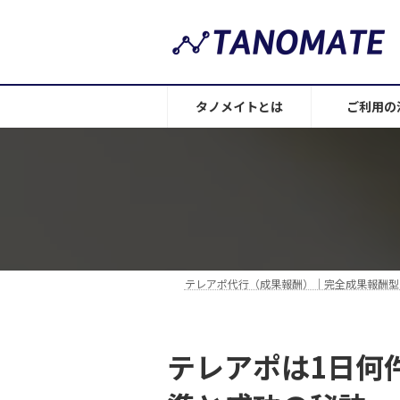
コ
ナ
ン
ビ
テ
ゲ
ン
ー
ツ
シ
タノメイトとは
ご利用の
へ
ョ
ス
ン
キ
に
ッ
移
プ
動
テレアポ代行（成果報酬）｜完全成果報酬型
テレアポは1日何