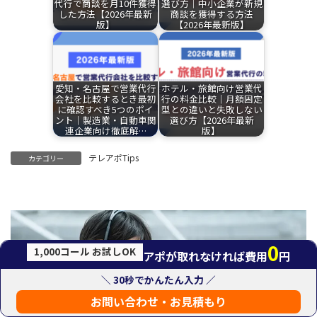
代行で商談を月10件獲得
選び方｜中小企業が新規
した方法【2026年最新
商談を獲得する方法
版】
【2026年最新版】
愛知・名古屋で営業代行
ホテル・旅館向け営業代
会社を比較するとき最初
行の料金比較｜月額固定
に確認すべき5つのポイ
型との違いと失敗しない
ント｜製造業・自動車関
選び方【2026年最新
連企業向け徹底解…
版】
テレアポTips
カテゴリー
0
1,000コール お試しOK
アポが取れなければ費用
円
＼ 30秒でかんたん入力 ／
お問い合わせ・お見積もり