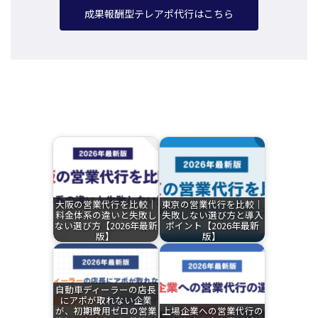
成果報酬型テレアポ代行はこちら
関連記事
大阪の営業代行を比較｜
東京の営業代行を比較｜
料金体系の違いと失敗し
失敗しない選び方と導入
ない選び方【2026年最新
ポイント【2026年最新
版】
版】
自動車ディーラーの店長
にアポが取れない企業
が、初期費用ゼロの営業
上場企業への営業代行の