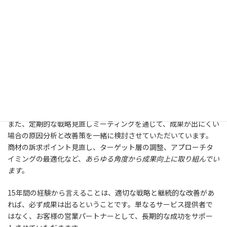
な成果が期待できるのが一般的なパターンです。
成果が出ない場合の保証はありますか？
私たちは安心のキャンセル保証制度
を設けており、万が一獲得し
たアポイントがキャンセルになった場合の保証も提供していま
す。これは、私たちの サービス品質への自信の表れです。
また、定期的な戦略見直しミーティングを通じて、成果が出にくい
場合の原因分析と改善策を一緒に検討させていただいています。
商材の訴求ポイント見直し、ターゲット層の調整、アプローチタ
イミングの最適化など、
あらゆる角度から成果向上に取り組んでい
ます
。
15年間の経験から言えることは、適切な戦略と継続的な改善があ
れば、必ず成果は出るということです。単なるサービス提供者で
はなく、お客様の営業パートナーとして、長期的な成功をサポー