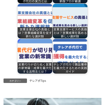
ポ代行の実力とは
新版プロが厳選
営業支援会社の真価と
営業支援サービスの真価
は？営業組織変革を促す
とは？営業成果を高める
新たな選択肢
新しい選択肢
営業代行が切り拓く営業
テレアポ代行で商談獲得
の新常識｜成果を最大化
を最大化するための実践
する活用法とは？
ガイド
テレアポTips
カテゴリー