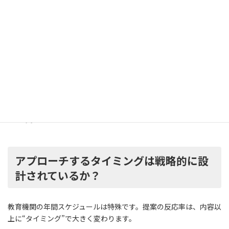
たとえば：
・ICT教材 → 教務主任／教頭／校長への順序立て
・キャリア系サービス → 進路指導部→教頭→校長・事務
長ライン
こうしたルートが見えていれば、初回接点から“決裁者に届く営
業”に変わります。
アプローチするタイミングは戦略的に設
計されているか？
教育機関の年間スケジュールは特殊です。提案の反応率は、内容以
上に“タイミング”で大きく変わります。