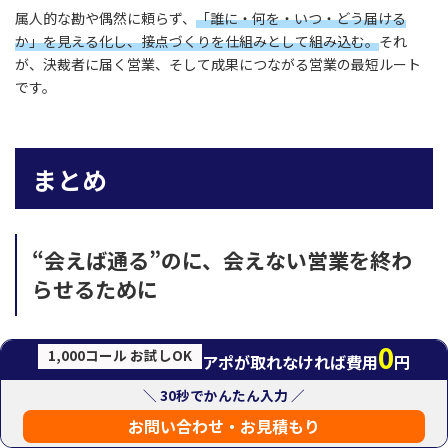
属人的な勘や偶然に頼らず、
「誰に・何を・いつ・どう届ける
か」を見える化し、接点づくりを仕組みとして組み込む。
それ
が、決裁者に届く営業、そして成果につながる営業の最短ルート
です。
まとめ
“会えば通る”のに、会えない営業を終わ
らせるために
0
教育機関への営業は、提案内容やサービスの質だけで成果が決ま
1,000コール お試しOK
アポが取れなければ費用
円
るものではありません。最大の課題は、「話したい相手に、ま
ず“会う”ことができない」という構造的な壁にあります。
＼ 30秒でかんたん入力 ／
この“初回接点の不在”こそが、商談数の伸び悩みや決裁者に届か
お問い合わせ・お見積もり
ない原因の本質です。