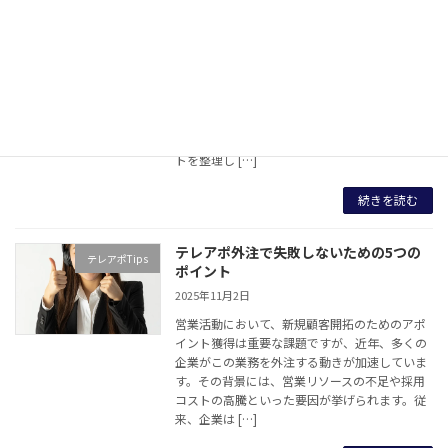
酬型が最適な企業の条件とは？
2025年11月3日
本コラムでは、成果報酬型テレアポ業者を活用
するメリットやデメリット、選び方のポイント
を詳しく解説します。営業リソース不足や新規
開拓に課題を抱えている企業に向けて、成果報
酬型が適しているケースと、注意すべきポイン
トを整理し […]
続きを読む
テレアポ外注で失敗しないための5つの
テレアポTips
ポイント
2025年11月2日
営業活動において、新規顧客開拓のためのアポ
イント獲得は重要な課題ですが、近年、多くの
企業がこの業務を外注する動きが加速していま
す。その背景には、営業リソースの不足や採用
コストの高騰といった要因が挙げられます。従
来、企業は […]