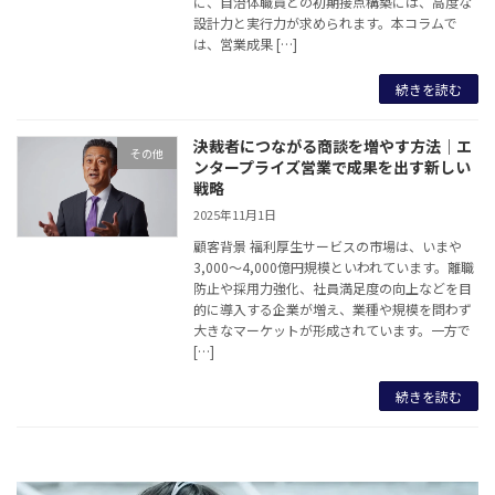
に、自治体職員との初期接点構築には、高度な
設計力と実行力が求められます。本コラムで
は、営業成果 […]
続きを読む
決裁者につながる商談を増やす方法｜エ
その他
ンタープライズ営業で成果を出す新しい
戦略
2025年11月1日
顧客背景 福利厚生サービスの市場は、いまや
3,000〜4,000億円規模といわれています。離職
防止や採用力強化、社員満足度の向上などを目
的に導入する企業が増え、業種や規模を問わず
大きなマーケットが形成されています。一方で
[…]
続きを読む