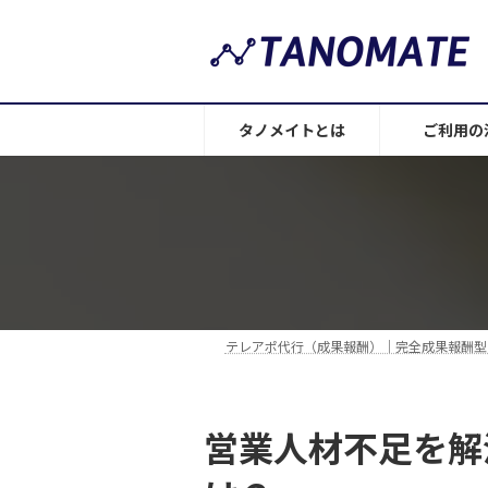
コ
ナ
ン
ビ
テ
ゲ
ン
ー
ツ
シ
タノメイトとは
ご利用の
へ
ョ
ス
ン
キ
に
ッ
移
プ
動
テレアポ代行（成果報酬）｜完全成果報酬型
営業人材不足を解