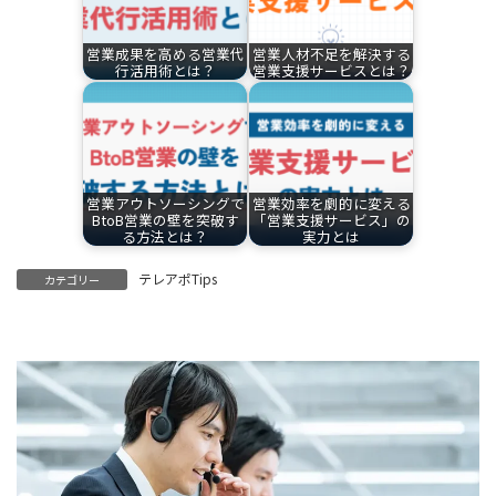
営業成果を高める営業代
営業人材不足を解決する
行活用術とは？
営業支援サービスとは？
営業アウトソーシングで
営業効率を劇的に変える
BtoB営業の壁を突破す
「営業支援サービス」の
る方法とは？
実力とは
テレアポTips
カテゴリー