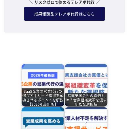
＼ リスクゼロで始めるテレアポ代行 ／
成果報酬型テレアポ代行はこちら
関連記事
SaaS企業の営業代行の
選び方｜リード獲得を成
営業支援会社の真価と
功させるポイントを解説
は？営業組織変革を促す
【2026年最新版】
新たな選択肢